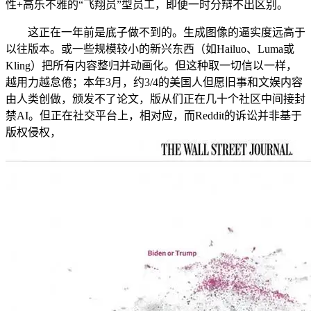
性+高乐不雅的“飞翔员”型员工，即便一时分辩不出区别。
这正在一年前是底子做不到的。生成图像的逼实度远高于
以往版本。或一些规模较小的新兴东西（如Hailuo、Luma或
Kling）把所有内容整归并动画化。但这种取一切信以一样，
越用力越怠倦；本年3月，约3/4的美国人但愿旧事和文娱内容
由人类创做，颁发不了论文，版从们正在几十个社区中间接封
禁AI。但正在社交平台上，相对应，而Reddit的诉讼并非基于
版权侵权，