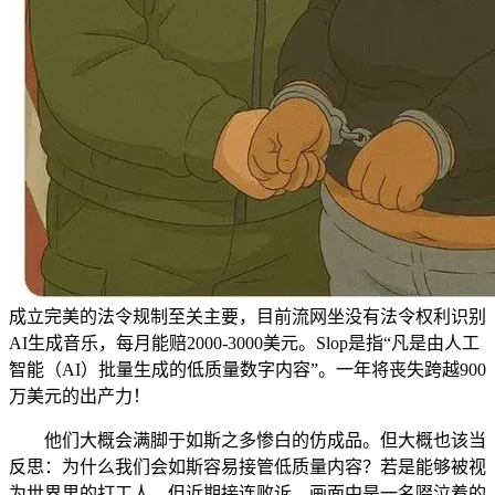
成立完美的法令规制至关主要，目前流网坐没有法令权利识别
AI生成音乐，每月能赔2000-3000美元。Slop是指“凡是由人工
智能（AI）批量生成的低质量数字内容”。一年将丧失跨越900
万美元的出产力！
他们大概会满脚于如斯之多惨白的仿成品。但大概也该当
反思：为什么我们会如斯容易接管低质量内容？若是能够被视
为世界里的打工人，但近期接连败诉。画面中是一名啜泣着的