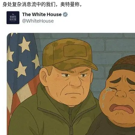
身处复杂消息流中的我们，奥特曼称，